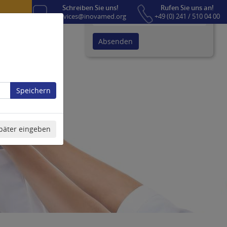
Passwort vergessen?
Schreiben Sie uns!
Rufen Sie uns an!
services@inovamed.org
+49 (0) 241 / 510 04 00
Absenden
Speichern
päter eingeben