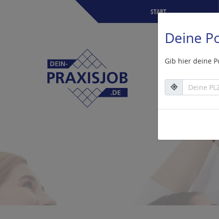
START
Deine Po
Gib hier deine P
Deine PLZ