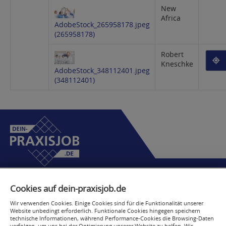
New
Africa
AdobeStock_265958178.jpeg
(265958178)
Robert
Deine
Kneschke
AdobeStock_348112401.jpeg
(348112401)
Dein Praxisjob
Cookies auf dein-praxisjob.de
Grüner Weg 103a
Wir verwenden Cookies. Einige Cookies sind für die Funktionalität unserer
52070 Aachen
Website unbedingt erforderlich. Funktionale Cookies hingegen speichern
technische Informationen, während Performance-Cookies die Browsing-Daten
services@inovamed.org
verfolgen, um uns bei der Optimierung unserer Website zu helfen. Wir