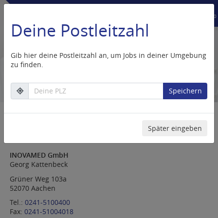
Schreiben Sie uns!
Rufen Sie uns an!
services@inovamed.org
+49 (0) 241 / 510 04 00
Deine Postleitzahl
Gib hier deine Postleitzahl an, um Jobs in deiner Umgebung
zu finden.
Deine PLZ
Speichern
Impressum
Später eingeben
INOVAMED GmbH
Georg Kattenbeck
Grüner Weg 103a
52070 Aachen
Tel.:
0241-5100400
Fax:
0241-51004018